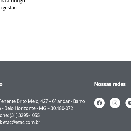
ída ao longo
a gestão
o
Nossas redes
enente Brito Melo, 427 – 6º andar - Barro
o - Belo Horizonte - MG – 30.180-072
fone: (31) 3295-1055
l: etac@etac.com.br