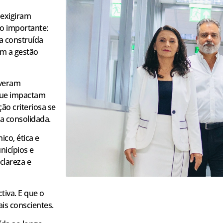
 exigiram
o importante:
a construída
om a gestão
iveram
 que impactam
ão criteriosa se
a consolidada.
co, ética e
nicípios e
clareza e
tiva. E que o
is conscientes.